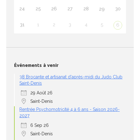
24
25
26
27
28
30
29
31
1
2
3
4
5
6
Événements à venir
38 Brocante et artisanat d'après-midi du Judo Club
Saint-Denis
29 Août 26
Saint-Denis
Rentrée Psychomotricité 4 à 6 ans - Saison 2026-
2027
6 Sep 26
Saint-Denis