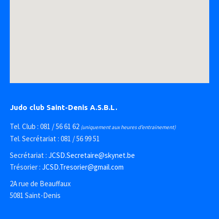
Judo club Saint-Denis A.S.B.L.
Tel. Club : 081 / 56 61 62
(uniquement aux heures d’entrainement)
Tel. Secrétariat : 081 / 56 99 51
Secrétariat :
JCSD.Secretaire@skynet.be
Trésorier :
JCSD.Tresorier@gmail.com
2A rue de Beauffaux
5081 Saint-Denis