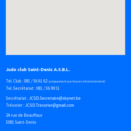
Judo club Saint-Denis A.S.B.L.
Tel. Club : 081 / 56 61 62
(uniquement aux heures d’entrainement)
Tel. Secrétariat : 081 / 56 99 51
Secrétariat :
JCSD.Secretaire@skynet.be
Trésorier :
JCSD.Tresorier@gmail.com
2A rue de Beauffaux
5081 Saint-Denis