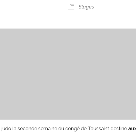
 Google
iCalendar
Offi
Stages
e judo la seconde semaine du congé de Toussaint destiné
aux