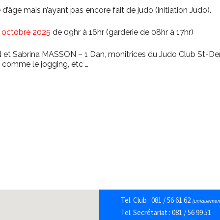
d’âge mais n’ayant pas encore fait de judo (initiation Judo).
1 octobre 2025
de 09hr à 16hr (garderie de 08hr à 17hr)
et Sabrina MASSON – 1 Dan, monitrices du Judo Club St-Deni
s comme le jogging, etc …
Judo club Saint-Denis A.S.B
Tel. Club : 081 / 56 61 62
(uniquement
Tel. Secrétariat : 081 / 56 99 51