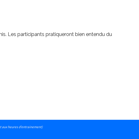
s. Les participants pratiqueront bien entendu du
.L.
 aux heures d’entrainement)